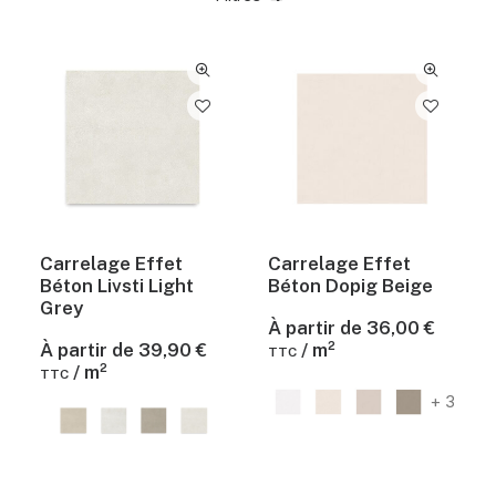
Carrelage Effet
Carrelage Effet
Béton Livsti Light
Béton Dopig Beige
Grey
X
X
À partir de
36,00
€
N
X
À partir de
39,90
€
/ m²
TTC
/ m²
TTC
+ 3