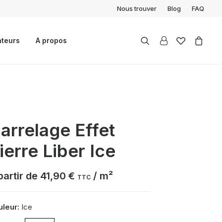
Nous trouver
Blog
FAQ
ateurs
A propos
arrelage Effet
ierre Liber Ice
partir de
41,90
€
/ m²
TTC
leur:
Ice