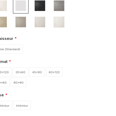
aisseur
mm (Standard)
rmat
20x120
30x60
45x90
60x120
0x60
90x90
se
térieur
Intérieur