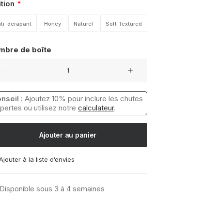
ition
ti-dérapant
Honey
Naturel
Soft Textured
mbre de boîte
ntité
relage
nseil :
Ajoutez 10% pour inclure les chutes
et
 pertes ou utilisez notre
calculateur
.
rre
er
Ajouter au panier
Ajouter à la liste d’envies
Disponible sous 3 à 4 semaines