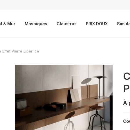
l & Mur
Mosaïques
Claustras
PRIX DOUX
Simul
 Effet Pierre Liber Ice
C
P
À 
Cou