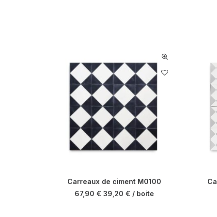
Carreaux de ciment M0100
Ca
67,90
€
39,20
€
/ boite