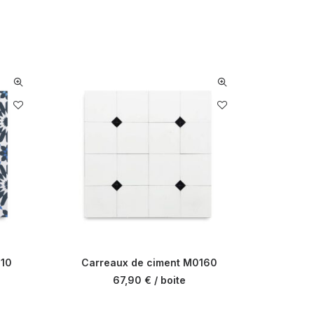
810
Carreaux de ciment M0160
Carre
67,90
€
/ boite