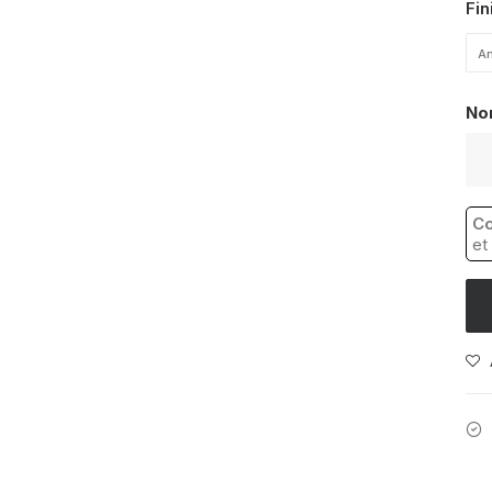
Fin
An
No
qua
de
Car
Co
Eff
et
Pie
Lib
Ice