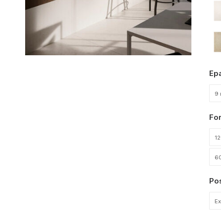
Ep
9 
Fo
1
6
Po
Ex