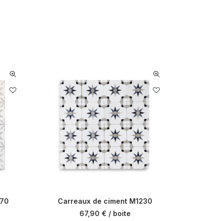
170
Carreaux de ciment M1230
Carre
67,90
€
/ boite