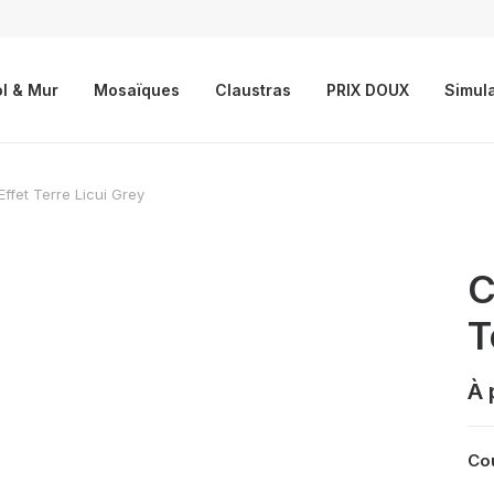
l & Mur
Mosaïques
Claustras
PRIX DOUX
Simul
ffet Terre Licui Grey
C
T
À 
Cou