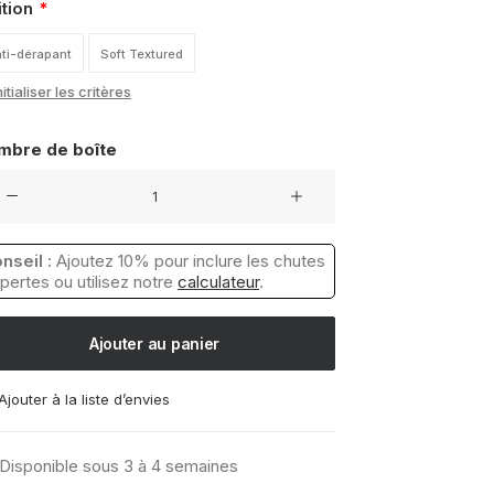
ition
ti-dérapant
Soft Textured
itialiser les critères
mbre de boîte
ntité
relage
nseil :
Ajoutez 10% pour inclure les chutes
et
 pertes ou utilisez notre
calculateur
.
re
ui
Ajouter au panier
y
Ajouter à la liste d’envies
Disponible sous 3 à 4 semaines