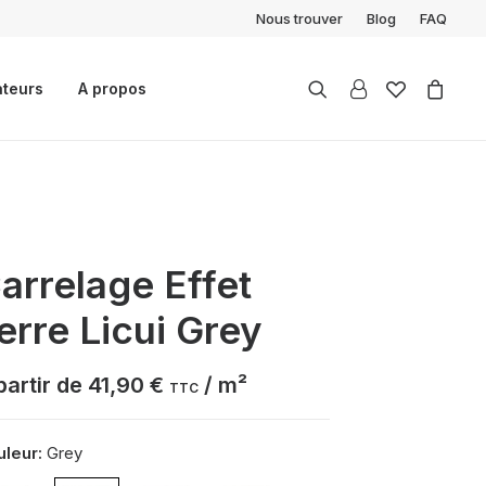
Nous trouver
Blog
FAQ
ateurs
A propos
arrelage Effet
erre Licui Grey
partir de
41,90
€
/ m²
TTC
leur:
Grey