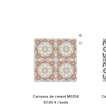
Carreaux de ciment M0256
Ca
67,90
€
/ boite