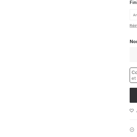
Fin
An
Réin
No
qua
de
Car
Co
Eff
et
Ter
Lic
Gre