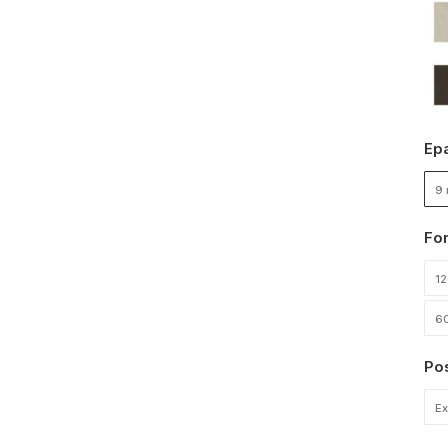
Ep
9 
Fo
1
6
Po
Ex