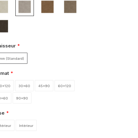
aisseur
mm (Standard)
rmat
20x120
30x60
45x90
60x120
0x60
90x90
se
térieur
Intérieur