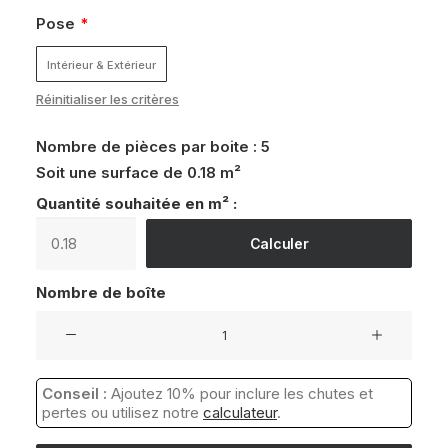
Pose
Intérieur & Extérieur
Réinitialiser les critères
Nombre de pièces par boite :
5
Soit une surface de
0.18 m²
Quantité souhaitée en m² :
Calculer
Nombre de boîte
quantité
de
Claustra
Conseil :
Ajoutez 10% pour inclure les chutes et
terre
pertes ou utilisez notre
calculateur
.
cuite